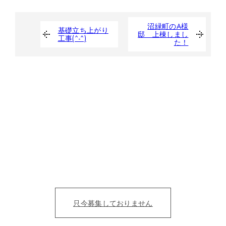
沼緑町のA様
基礎立ち上がり
邸 上棟しまし
工事(^-^)
た！
たくさんの人の夢を
カタチにする仲間募集。
目の前の人を笑顔にすることにただ、全力を尽くそう！
仕事を通じて、成長をみんなで実感したい。
只今募集しておりません