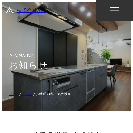
株式会社Ace
INFOMATION
お知らせ
HOME
/
ブログ
/
八幡町I様邸 気密検査