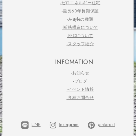
-ゼロエネルギー住宅
-最長60年長期保証
-A-styleの種類
-断熱構造について
-FFCについて
-スタッフ紹介
INFOMATION
-お知らせ
-ブログ
-イベント情報
-各種お問合せ
LINE
Instagram
pinterest