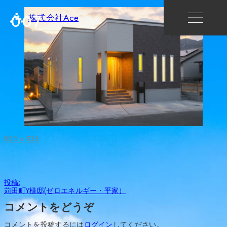
007
株式会社Ace
フ
800 × 533
ル
サ
イ
ズ
投
投稿:
稿
苅田町Y様邸(ゼロエネルギー・平家）
ナ
ビ
コメントをどうぞ
ゲ
ー
コメントを投稿するには
ログイン
してください。