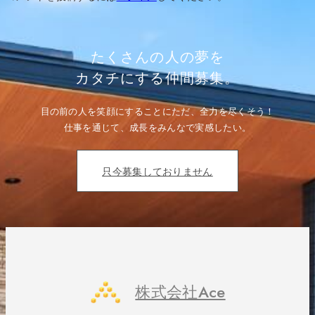
シ
ョ
ン
たくさんの人の夢を
カタチにする仲間募集。
目の前の人を笑顔にすることにただ、全力を尽くそう！
仕事を通じて、成長をみんなで実感したい。
只今募集しておりません
株式会社Ace