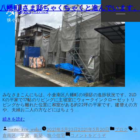
八幡町Iさま邸ちゃくちゃくと進んでいます。
タグアーカイブ:
株式会社Ace
狭小住宅
みなさまこんにちは。小倉南区八幡町のI様邸の進捗状況です。2LD
Kの平家で17帖のリビングに主寝室にウォークインクローゼットリ
ビングから離れた位置に和室がある約22坪の平家です。建替えの方
や、夫婦お二人の方などにはちょう …
“八
続きを読む
幡
投
カ
タ
町
master-ace_webin
2021年5月23日
2021年5月20日
ブログ
小
稿
テ
グ:
I
(八
倉南区
、
平家
、
新築
、
狭小住宅
コメントをどうぞ
者:
ゴ
さ
幡