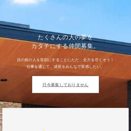
リ
ま
町
ー:
邸
I
ち
さ
ゃ
ま
く
邸
ち
ち
ゃ
ゃ
たくさんの人の夢を
く
く
と
ち
カタチにする仲間募集。
進
ゃ
ん
く
で
と
い
目の前の人を笑顔にすることにただ、全力を尽くそう！
進
ま
ん
仕事を通じて、成長をみんなで実感したい。
す。”
で
の
い
ま
す。)
只今募集しておりません