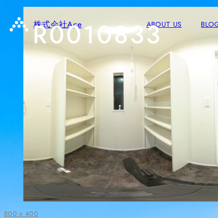
R0010833
株式会社Ace
ABOUT US
BLO
フ
800 × 400