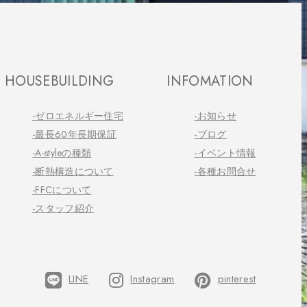
HOUSEBUILDING
INFOMATION
-ゼロエネルギー住宅
-お知らせ
-最長60年長期保証
-ブログ
-A-styleの種類
-イベント情報
-断熱構造について
-各種お問合せ
-FFCについて
-スタッフ紹介
LINE
Instagram
pinterest