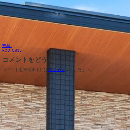
ル
サ
イ
ズ
投
投稿:
稿
R0010833
ナ
ビ
コメントをどうぞ
ゲ
ー
コメントを投稿するには
ログイン
してください。
シ
ョ
ン