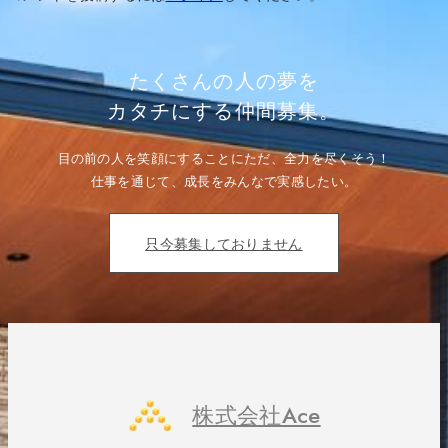
シ
ョ
ン
たくさんの人の夢を
カタチにする仲間募集。
目の前の人を笑顔にすることにただ、全力を尽くそう！
仕事を通じて、成長をみんなで実感したい。
只今募集しておりません
株式会社Ace