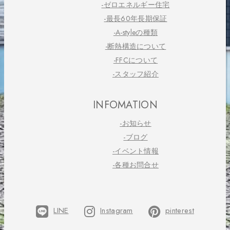
-ゼロエネルギー住宅
-最長60年長期保証
-A-styleの種類
-断熱構造について
-FFCについて
-スタッフ紹介
INFOMATION
-お知らせ
-ブログ
-イベント情報
-各種お問合せ
LINE
Instagram
pinterest