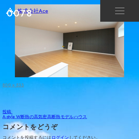
0078
株式会社Ace
フ
800 × 533
ル
サ
イ
ズ
投
投稿:
稿
A-style W断熱の高気密高断熱モデルハウス
ナ
ビ
コメントをどうぞ
ゲ
ー
コメントを投稿するには
ログイン
してください。