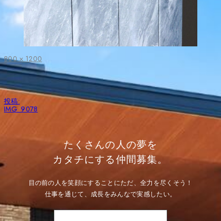
フ
800 × 1200
ル
サ
イ
ズ
投
投稿:
稿
IMG_9078
ナ
ビ
ゲ
ー
たくさんの人の夢を
シ
ョ
カタチにする仲間募集。
ン
目の前の人を笑顔にすることにただ、全力を尽くそう！
仕事を通じて、成長をみんなで実感したい。