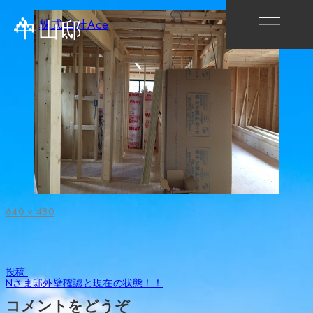
中山邸
株式会社Ace
フ
640 × 480
ル
サ
イ
ズ
投
投稿:
稿
Nさま邸外壁確認と現在の状態！！
ナ
ビ
コメントをどうぞ