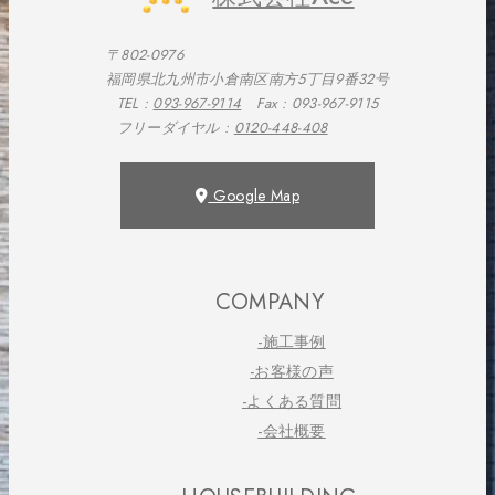
〒802-0976
福岡県北九州市小倉南区南方5丁目9番32号
TEL :
093-967-9114
Fax : 093-967-9115
フリーダイヤル :
0120-448-408
Google Map
COMPANY
-施工事例
-お客様の声
-よくある質問
-会社概要