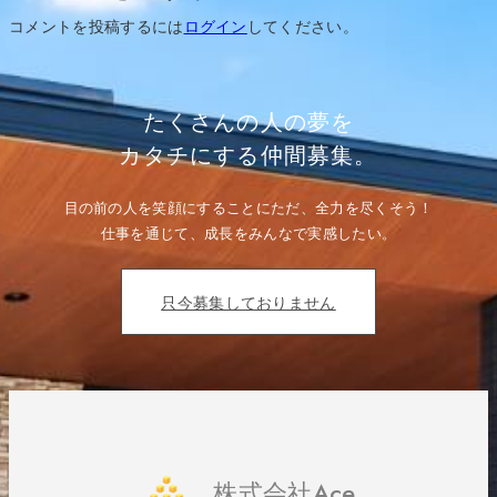
ゲ
ー
コメントを投稿するには
ログイン
してください。
シ
ョ
ン
たくさんの人の夢を
カタチにする仲間募集。
目の前の人を笑顔にすることにただ、全力を尽くそう！
仕事を通じて、成長をみんなで実感したい。
只今募集しておりません
株式会社Ace