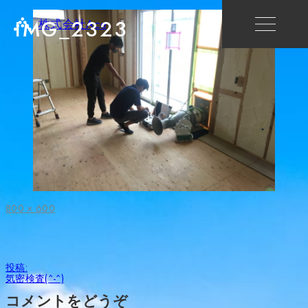
IMG_2323
株式会社Ace
フ
800 × 600
ル
サ
イ
ズ
投
投稿:
稿
気密検査(^-^)
ナ
ビ
コメントをどうぞ