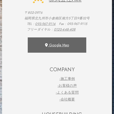
〒802-0976
福岡県北九州市小倉南区南方5丁目9番32号
TEL :
093-967-9114
Fax : 093-967-9115
フリーダイヤル :
0120-448-408
Google Map
COMPANY
-施工事例
-お客様の声
-よくある質問
-会社概要