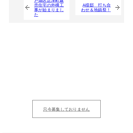
戸畑区正津町建
売住宅の外構工
A様邸 打ち合
事が始まりまし
わせ＆地鎮祭！
た
たくさんの人の夢を
カタチにする仲間募集。
目の前の人を笑顔にすることにただ、全力を尽くそう！
仕事を通じて、成長をみんなで実感したい。
只今募集しておりません