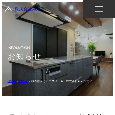
株式会社Ace
INFOMATION
お知らせ
HOME
/
ブログ
/
桜の似合うハウスメーカー株式会社Ace(”ω”)ノ