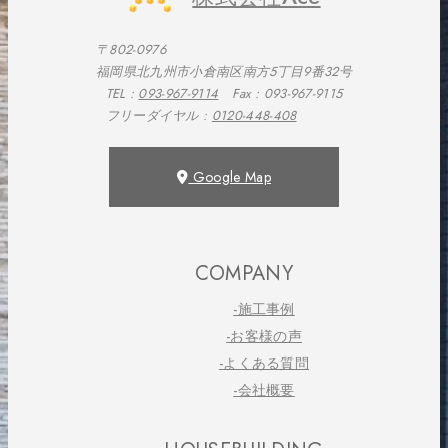
〒802-0976
福岡県北九州市小倉南区南方5丁目9番32号
TEL :
093-967-9114
Fax : 093-967-9115
フリーダイヤル :
0120-448-408
Google Map
COMPANY
-施工事例
-お客様の声
-よくある質問
-会社概要