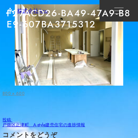
F27ACD26-BA49-47A9-B8
株式会社Ace
E9-607BA3715312
フ
800 × 600
ル
サ
イ
ズ
投
投稿:
稿
戸畑区正津町 A-style建売住宅の進捗情報
ナ
ビ
コメントをどうぞ