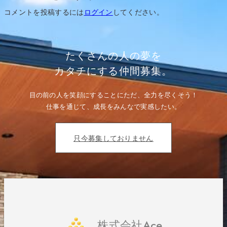
ゲ
ー
コメントを投稿するには
ログイン
してください。
シ
ョ
ン
たくさんの人の夢を
カタチにする仲間募集。
目の前の人を笑顔にすることにただ、全力を尽くそう！
仕事を通じて、成長をみんなで実感したい。
只今募集しておりません
株式会社Ace