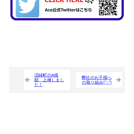
沼緑町のA様
弊社のお子様へ
邸 上棟しまし
の取り組み(^-^)
た！
たくさんの人の夢を