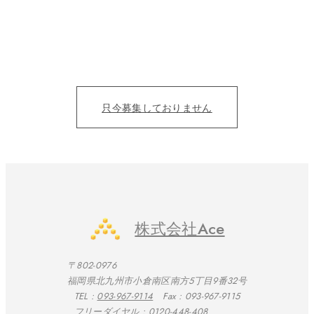
カタチにする仲間募集。
目の前の人を笑顔にすることにただ、全力を尽くそう！
仕事を通じて、成長をみんなで実感したい。
只今募集しておりません
株式会社Ace
〒802-0976
福岡県北九州市小倉南区南方5丁目9番32号
TEL :
093-967-9114
Fax : 093-967-9115
フリーダイヤル :
0120-448-408