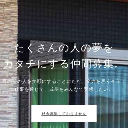
たくさんの人の夢を
カタチにする仲間募集。
目の前の人を笑顔にすることにただ、全力を尽くそう！
仕事を通じて、成長をみんなで実感したい。
只今募集しておりません