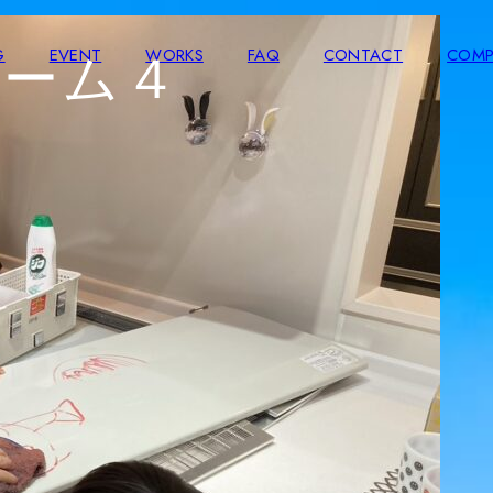
ルーム４
G
EVENT
WORKS
FAQ
CONTACT
COMP