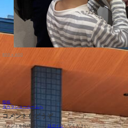
フ
800 × 600
ル
サ
イ
ズ
投
投稿:
稿
タカラショールームへ
ナ
ビ
コメントをどうぞ
ゲ
ー
コメントを投稿するには
ログイン
してください。