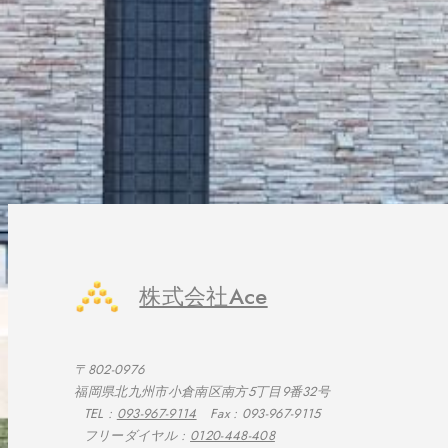
株式会社Ace
〒802-0976
福岡県北九州市小倉南区南方5丁目9番32号
TEL :
093-967-9114
Fax : 093-967-9115
フリーダイヤル :
0120-448-408