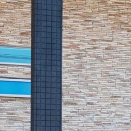
シ
ョ
ン