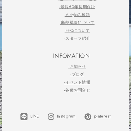
-最長60年長期保証
-A-styleの種類
-断熱構造について
-FFCについて
-スタッフ紹介
INFOMATION
-お知らせ
-ブログ
-イベント情報
-各種お問合せ
LINE
Instagram
pinterest