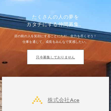
ョ
ン
たくさんの人の夢を
カタチにする仲間募集。
目の前の人を笑顔にすることにただ、全力を尽くそう！
仕事を通じて、成長をみんなで実感したい。
只今募集しておりません
株式会社Ace