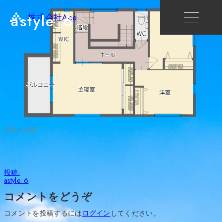
astyle_6
株式会社Ace
フ
476 × 301
ル
サ
イ
ズ
投
投稿:
稿
astyle_6
ナ
ビ
コメントをどうぞ
ゲ
ー
コメントを投稿するには
ログイン
してください。
シ