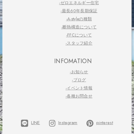
-ゼロエネルギー住宅
-最長60年長期保証
-A-styleの種類
-断熱構造について
-FFCについて
-スタッフ紹介
INFOMATION
-お知らせ
-ブログ
-イベント情報
-各種お問合せ
LINE
Instagram
pinterest