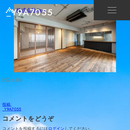
_Y9A7055
株式会社Ace
フ
800 × 534
ル
サ
イ
ズ
投
投稿:
稿
_Y9A7055
ナ
ビ
コメントをどうぞ
ゲ
ー
コメントを投稿するには
ログイン
してください。