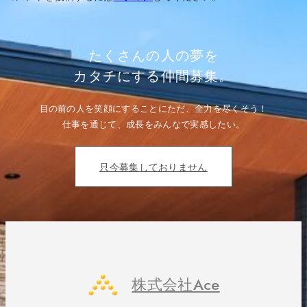
シ
ョ
ン
たくさんの人の夢を
カタチにする仲間募集。
目の前の人を笑顔にすることにただ、全力を尽くそう！
仕事を通じて、成長をみんなで実感したい。
只今募集しておりません
株式会社Ace