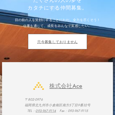
たくさんの人の夢を
シ
ョ
カタチにする仲間募集。
ン
目の前の人を笑顔にすることにただ、全力を尽くそう！
仕事を通じて、成長をみんなで実感したい。
只今募集しておりません
株式会社Ace
〒802-0976
福岡県北九州市小倉南区南方5丁目9番32号
TEL :
093-967-9114
Fax : 093-967-9115