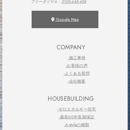
フリーダイヤル :
0120-448-408
Google Map
COMPANY
-施工事例
-お客様の声
-よくある質問
-会社概要
HOUSEBUILDING
-ゼロエネルギー住宅
-最長60年長期保証
-A-styleの種類