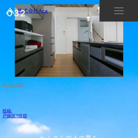
032
株式会社Ace
フ
800 × 533
ル
サ
イ
ズ
投
投稿:
稿
戸畑区T様邸
ナ
ビ
ゲ
ー