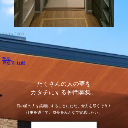
フ
800 × 1200
ル
サ
イ
ズ
投
投稿:
稿
戸畑区T様邸
ナ
ビ
ゲ
ー
たくさんの人の夢を
シ
ョ
カタチにする仲間募集。
ン
目の前の人を笑顔にすることにただ、全力を尽くそう！
仕事を通じて、成長をみんなで実感したい。