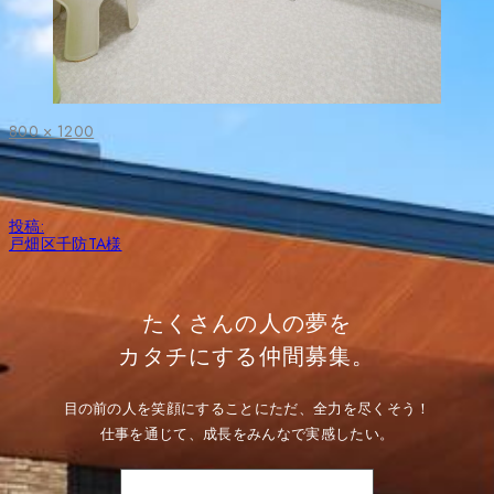
フ
800 × 1200
ル
サ
イ
ズ
投
投稿:
稿
戸畑区千防TA様
ナ
ビ
ゲ
ー
たくさんの人の夢を
シ
ョ
カタチにする仲間募集。
ン
目の前の人を笑顔にすることにただ、全力を尽くそう！
仕事を通じて、成長をみんなで実感したい。