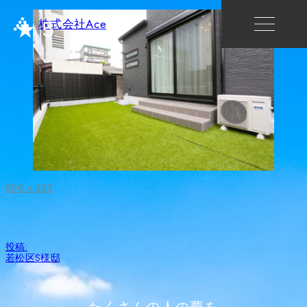
★５
株式会社Ace
フ
800 × 533
ル
サ
イ
ズ
投
投稿:
稿
若松区S様邸
ナ
ビ
ゲ
ー