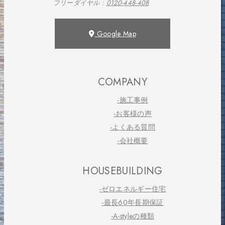
フリーダイヤル :
0120-448-408
Google Map
COMPANY
-施工事例
-お客様の声
-よくある質問
-会社概要
HOUSEBUILDING
-ゼロエネルギー住宅
-最長60年長期保証
-A-styleの種類