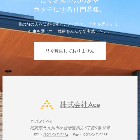
たくさんの人の夢を
シ
ョ
カタチにする仲間募集。
ン
目の前の人を笑顔にすることにただ、全力を尽くそう！
仕事を通じて、成長をみんなで実感したい。
只今募集しておりません
株式会社Ace
〒802-0976
福岡県北九州市小倉南区南方5丁目9番32号
TEL :
093-967-9114
Fax : 093-967-9115