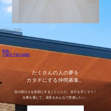
フ
800 × 1200
ル
サ
イ
ズ
投
投稿:
稿
戸畑区千防G様邸
ナ
ビ
ゲ
ー
たくさんの人の夢を
シ
ョ
カタチにする仲間募集。
ン
目の前の人を笑顔にすることにただ、全力を尽くそう！
仕事を通じて、成長をみんなで実感したい。