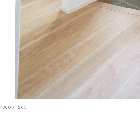
フ
800 × 1200
ル
サ
イ
ズ