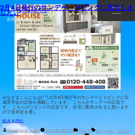
2月4日発行のサンデー、リビングに広告しま
タグアーカイブ:
株式会社Ace
した。
若松注文住宅
みなさまこんにちは(^^)/2月4日発行号のサンデーとリビングに完
成見学会の広告を掲載しています。 こちらがサンデーの広告で
す。 こちらがリビングの広告です。自宅に配布されると思います
ので是非目を通し …
“2
続きを読む
月
投
カ
タ
4
master-ace_webin
2022年2月5日
ブログ
おしゃれ リビン
稿
テ
グ: