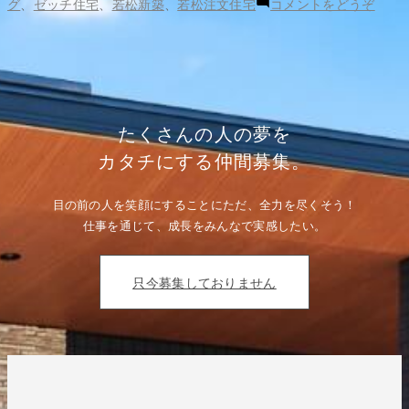
日
(2
グ
、
ゼッチ住宅
、
若松新築
、
若松注文住宅
コメントをどうぞ
者:
ゴ
発
月
リ
行
4
ー:
の
日
サ
発
ン
行
デ
の
ー、
サ
リ
ン
たくさんの人の夢を
ビ
デ
ン
ー、
カタチにする仲間募集。
グ
リ
に
ビ
広
ン
告
目の前の人を笑顔にすることにただ、全力を尽くそう！
グ
し
に
仕事を通じて、成長をみんなで実感したい。
ま
広
し
告
た。”
し
の
ま
只今募集しておりません
し
た。)