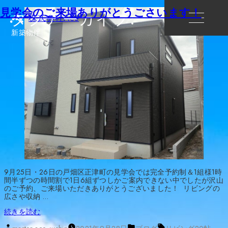
見学会のご来場ありがとうごさいます！
タグアーカイブ:
株式会社Ace
新築物件
9月25日・26日の戸畑区正津町の見学会では完全予約制＆1組様1時
間半ずつの時間割で1日6組ずつしかご案内できない中でしたが沢山
のご予約、ご来場いただきありがとうございました！ リビングの
広さや収納 …
“見
続きを読む
学
投
カ
タ
会