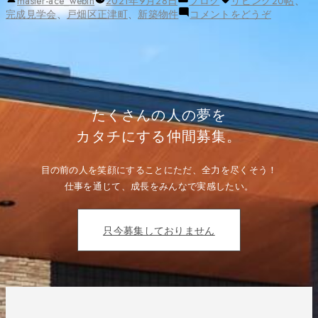
master-ace_webin
2021年9月28日
ブログ
リビング20帖
、
稿
テ
グ:
の
(見
完成見学会
、
戸畑区正津町
、
新築物件
コメントをどうぞ
者:
ゴ
ご
学
リ
来
会
ー:
場
の
あ
ご
り
来
が
場
と
あ
う
り
たくさんの人の夢を
ご
が
さ
と
カタチにする仲間募集。
い
う
ま
ご
す！”
さ
の
目の前の人を笑顔にすることにただ、全力を尽くそう！
い
ま
仕事を通じて、成長をみんなで実感したい。
す！)
只今募集しておりません