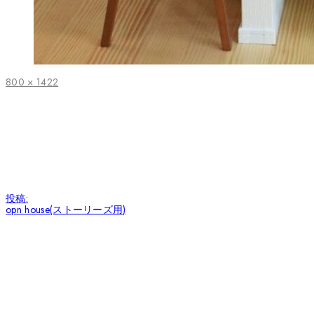
フ
800 × 1422
ル
サ
イ
ズ
投
投稿:
稿
opn house(ストーリーズ用)
ナ
ビ
ゲ
ー
シ
ョ
ン