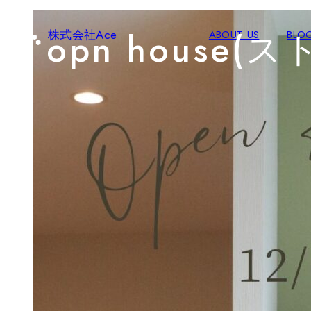
opn house
株式会社Ace
ABOUT US
BLO