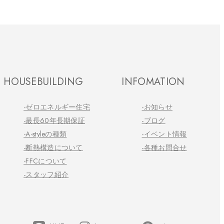
HOUSEBUILDING
INFOMATION
-ゼロエネルギー住宅
-お知らせ
-最長60年長期保証
-ブログ
-A-styleの種類
-イベント情報
-断熱構造について
-各種お問合せ
-FFCについて
-スタッフ紹介