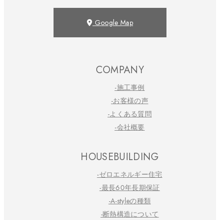
Google Map
COMPANY
-施工事例
-お客様の声
-よくある質問
-会社概要
HOUSEBUILDING
-ゼロエネルギー住宅
-最長60年長期保証
-A-styleの種類
-断熱構造について