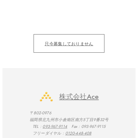
カタチにする仲間募集。
目の前の人を笑顔にすることにただ、全力を尽くそう！
仕事を通じて、成長をみんなで実感したい。
只今募集しておりません
株式会社Ace
〒802-0976
福岡県北九州市小倉南区南方5丁目9番32号
TEL :
093-967-9114
Fax : 093-967-9115
フリーダイヤル :
0120-448-408