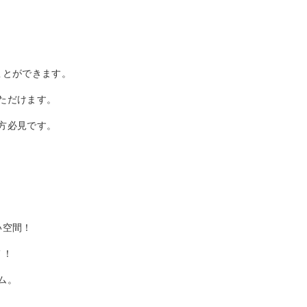
ことができます。
ただけます。
方必見です。
い空間！
メ！
ム。