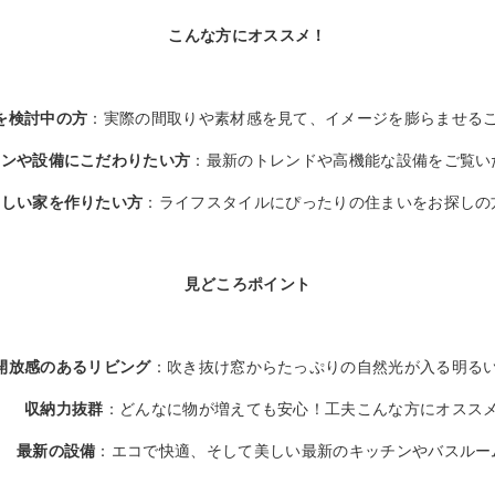
こんな方にオススメ！
を検討中の方
：実際の間取りや素材感を見て、イメージを膨らませる
インや設備にこだわりたい方
：最新のトレンドや高機能な設備をご覧い
らしい家を作りたい方
：ライフスタイルにぴったりの住まいをお探しの
見どころポイント
開放感のあるリビング
：吹き抜け窓からたっぷりの自然光が入る明る
収納力抜群
：どんなに物が増えても安心！工夫こんな方にオスス
最新の設備
：エコで快適、そして美しい最新のキッチンやバスルー