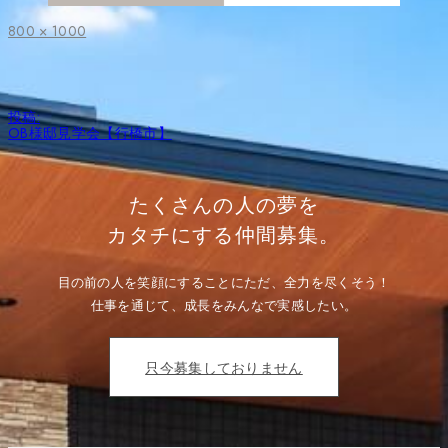
フ
800 × 1000
ル
サ
イ
ズ
投
投稿:
稿
OB様邸見学会【行橋市】
ナ
ビ
ゲ
ー
たくさんの人の夢を
シ
ョ
カタチにする仲間募集。
ン
目の前の人を笑顔にすることにただ、全力を尽くそう！
仕事を通じて、成長をみんなで実感したい。
只今募集しておりません