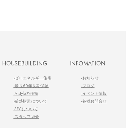
HOUSEBUILDING
INFOMATION
-ゼロエネルギー住宅
-お知らせ
-最長60年長期保証
-ブログ
-A-styleの種類
-イベント情報
-断熱構造について
-各種お問合せ
-FFCについて
-スタッフ紹介