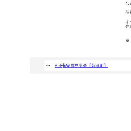
な
個
キ
住
※
A-style完成見学会【苅田町】