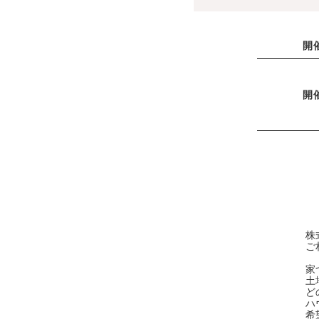
開
開
株
ご
家
土
ど
ハ
希