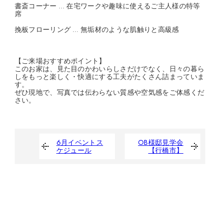
書斎コーナー … 在宅ワークや趣味に使えるご主人様の特等
席
挽板フローリング … 無垢材のような肌触りと高級感
【ご来場おすすめポイント】
このお家は、見た目のかわいらしさだけでなく、日々の暮ら
しをもっと楽しく・快適にする工夫がたくさん詰まっていま
す。
ぜひ現地で、写真では伝わらない質感や空気感をご体感くだ
さい。
6月イベントス
OB様邸見学会
ケジュール
【行橋市】