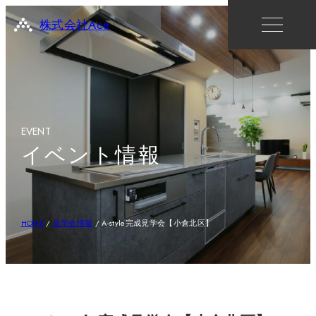
株式会社Ace
EVENT
イベント情報
HOME
/
見学会情報
/
A-style完成見学会【小倉北区】