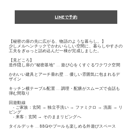
LINEで予約
【秘密の扉の先に広がる、物語のような暮らし。】
少しメルヘンチックでかわいらしい空間に、暮らしやすさの
工夫をぎゅっと詰め込んだ一棟が完成しました。
【見どころ】
造作隠し扉の“秘密基地” … 遊び心をくすぐるワクワク空間
かわいい建具とアーチ垂れ壁 … 優しい雰囲気に包まれるデ
ザイン
キッチン横テーブル配置 … 調理・配膳がスムーズで会話も
弾む間取り
回遊動線
- ご家族：玄関 → 独立手洗い → ファミクロ → 洗面 → リ
ビング
- 来客：玄関 → そのままリビングへ
タイルデッキ … BBQやプールも楽しめる外遊びスペース