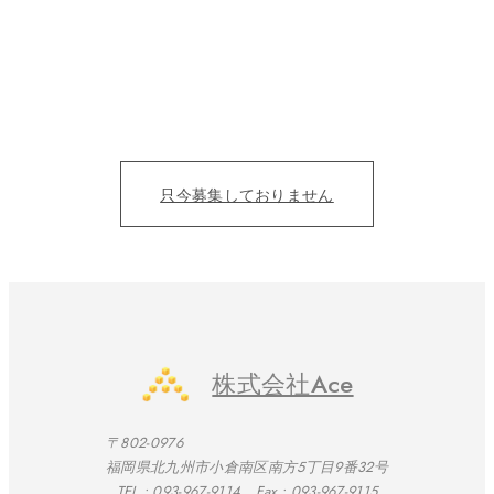
たくさんの人の夢を
カタチにする仲間募集。
目の前の人を笑顔にすることにただ、全力を尽くそう！
仕事を通じて、成長をみんなで実感したい。
只今募集しておりません
株式会社Ace
〒802-0976
福岡県北九州市小倉南区南方5丁目9番32号
TEL :
093-967-9114
Fax : 093-967-9115