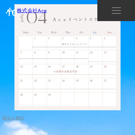
10
株式会社Ace
フ
800 × 800
ル
サ
イ