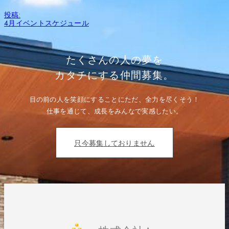
ズ
投
投稿:
稿
4月イベントスケジュール
ナ
ビ
ゲ
ー
たくさんの人の夢を
シ
ョ
カタチにする仲間募集。
ン
目の前の人を笑顔にすることにただ、全力を尽くそう！
仕事を通じて、成長をみんなで実感したい。
只今募集しておりません