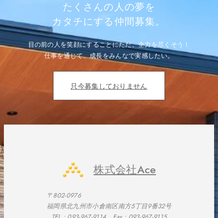
ー
たくさんの人の夢を
シ
ョ
カタチにする仲間募集。
ン
目の前の人を笑顔にすることにただ、全力を尽くそう！
仕事を通じて、成長をみんなで実感したい。
只今募集しておりません
株式会社Ace
〒802-0976
福岡県北九州市小倉南区南方5丁目9番32号
TEL :
093-967-9114
Fax : 093-967-9115