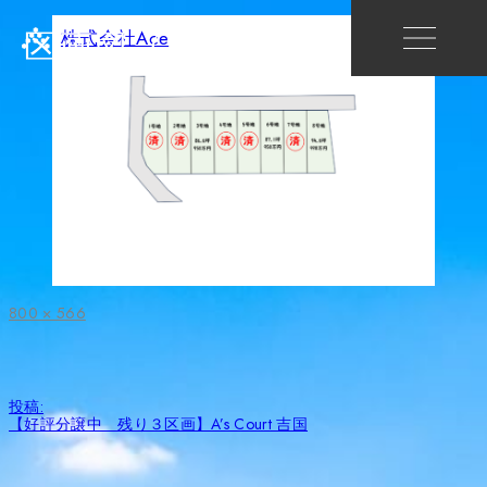
区画図（2025.11）
株式会社Ace
フ
800 × 566
ル
サ
イ
ズ
投
投稿:
稿
【好評分譲中 残り３区画】A’s Court 吉国
ナ
ビ
ゲ