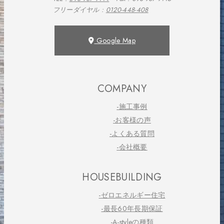
フリーダイヤル :
0120-448-408
Google Map
COMPANY
-施工事例
-お客様の声
-よくある質問
-会社概要
HOUSEBUILDING
-ゼロエネルギー住宅
-最長60年長期保証
-A-styleの種類