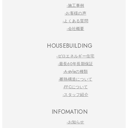
-施工事例
-お客様の声
-よくある質問
-会社概要
HOUSEBUILDING
-ゼロエネルギー住宅
-最長60年長期保証
-A-styleの種類
-断熱構造について
-FFCについて
-スタッフ紹介
INFOMATION
-お知らせ