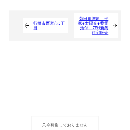
苅田町与原 平
行橋市西宮市5丁
家+太陽光+蓄電
目
池付 ZEH新築
住宅販売
たくさんの人の夢を
カタチにする仲間募集。
目の前の人を笑顔にすることにただ、全力を尽くそう！
仕事を通じて、成長をみんなで実感したい。
只今募集しておりません