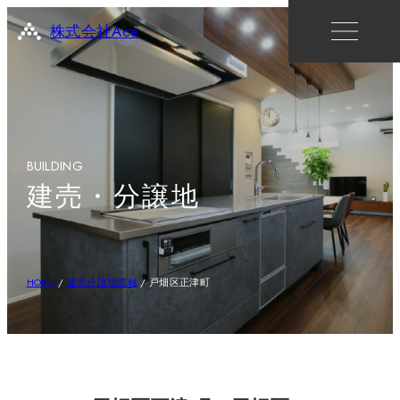
株式会社Ace
BUILDING
建売・分譲地
HOME
/
建売分譲地情報
/
戸畑区正津町