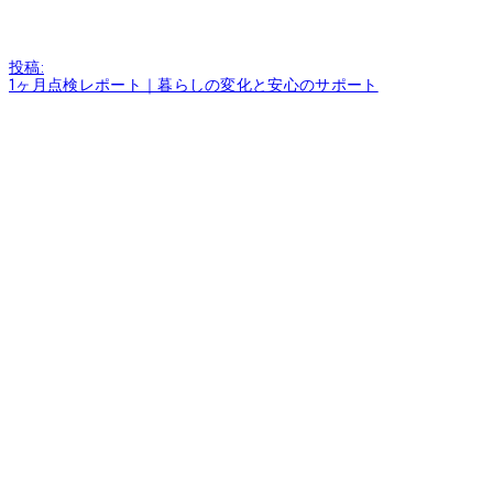
投
投稿:
稿
1ヶ月点検レポート｜暮らしの変化と安心のサポート
ナ
ビ
ゲ
ー
シ
ョ
ン