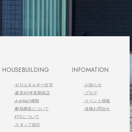
HOUSEBUILDING
INFOMATION
-ゼロエネルギー住宅
-お知らせ
-最長60年長期保証
-ブログ
-A-styleの種類
-イベント情報
-断熱構造について
-各種お問合せ
-FFCについて
-スタッフ紹介