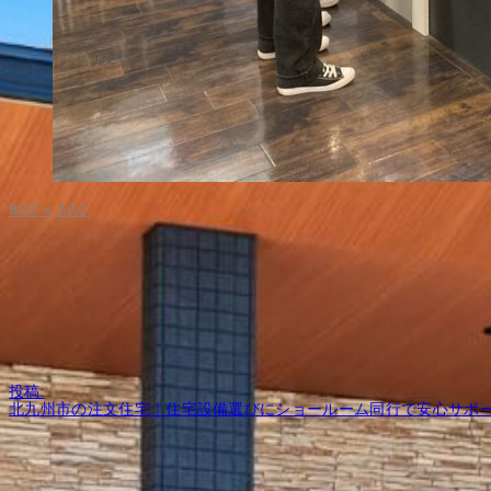
フ
800 × 600
ル
サ
イ
ズ
投
投稿:
稿
北九州市の注文住宅｜住宅設備選びにショールーム同行で安心サポー
ナ
ビ
ゲ
ー