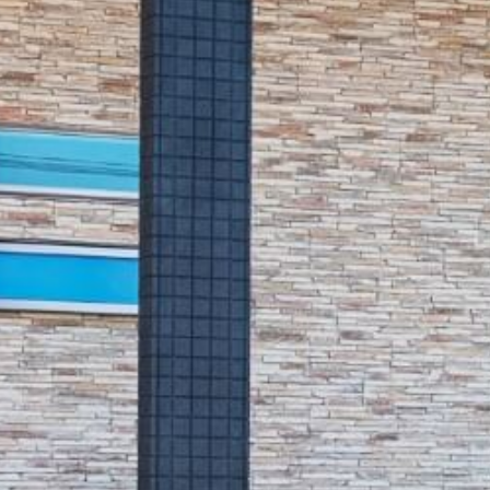
シ
ョ
ン