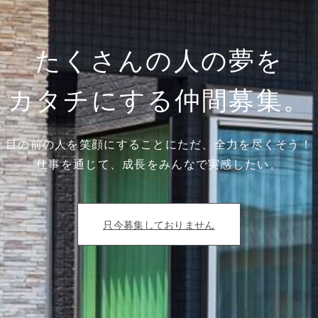
たくさんの人の夢を
カタチにする仲間募集。
目の前の人を笑顔にすることにただ、全力を尽くそう！
仕事を通じて、成長をみんなで実感したい。
只今募集しておりません