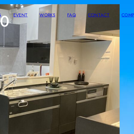
_0
G
EVENT
WORKS
FAQ
CONTACT
COMP