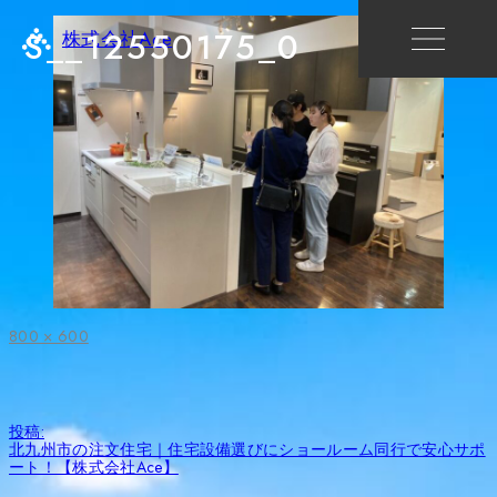
S__12550175_0
株式会社Ace
フ
800 × 600
ル
サ
イ
ズ
投
投稿:
稿
北九州市の注文住宅｜住宅設備選びにショールーム同行で安心サポ
ナ
ート！【株式会社Ace】
ビ