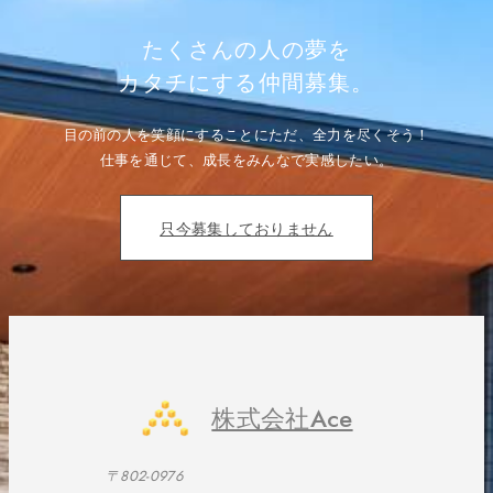
ゲ
ー
シ
たくさんの人の夢を
ョ
ン
カタチにする仲間募集。
目の前の人を笑顔にすることにただ、全力を尽くそう！
仕事を通じて、成長をみんなで実感したい。
只今募集しておりません
株式会社Ace
〒802-0976