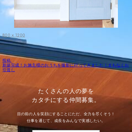
フ
800 × 1200
ル
サ
イ
ズ
投
投稿:
稿
新築完成！お施主様のおうちを撮影に行ってきました｜まもなくお
ナ
引渡し
ビ
ゲ
ー
シ
たくさんの人の夢を
ョ
ン
カタチにする仲間募集。
目の前の人を笑顔にすることにただ、全力を尽くそう！
仕事を通じて、成長をみんなで実感したい。