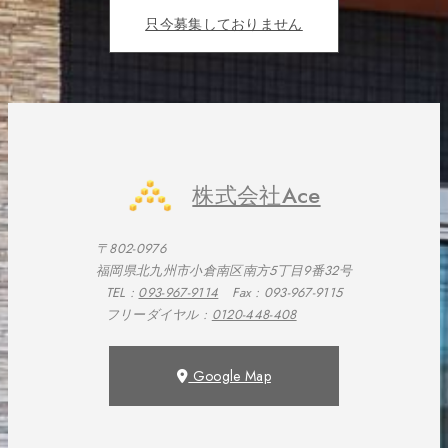
只今募集しておりません
株式会社Ace
〒802-0976
福岡県北九州市小倉南区南方5丁目9番32号
TEL :
093-967-9114
Fax : 093-967-9115
フリーダイヤル :
0120-448-408
Google Map