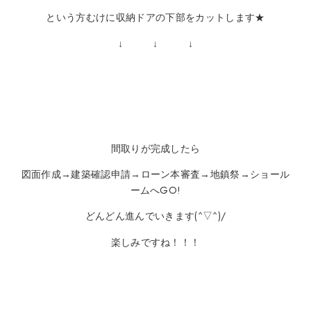
という方むけに収納ドアの下部をカットします★
↓ ↓ ↓
間取りが完成したら
図面作成→建築確認申請→ローン本審査→地鎮祭→ショール
ームへGO!
どんどん進んでいきます(^▽^)/
楽しみですね！！！