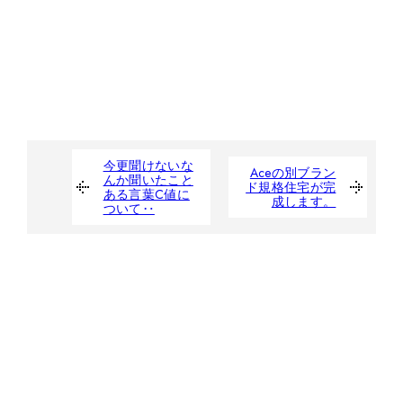
今更聞けないな
Aceの別ブラン
んか聞いたこと
ド規格住宅が完
ある言葉C値に
成します。
ついて‥
たくさんの人の夢を
カタチにする仲間募集。