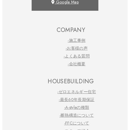
Google Map
COMPANY
-施工事例
-お客様の声
-よくある質問
-会社概要
HOUSEBUILDING
-ゼロエネルギー住宅
-最長60年長期保証
-A-styleの種類
-断熱構造について
-FFCについて