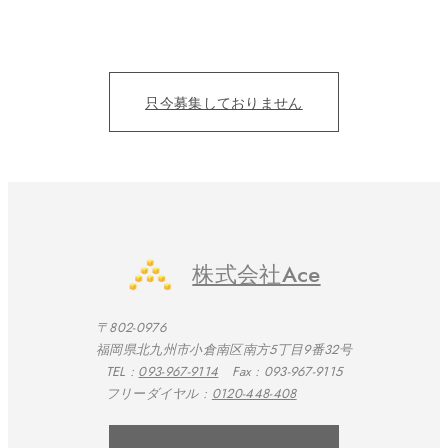
目の前の人を笑顔にすることにただ、全力を尽くそう！
仕事を通じて、成長をみんなで実感したい。
只今募集しておりません
株式会社Ace
〒802-0976
福岡県北九州市小倉南区南方5丁目9番32号
TEL :
093-967-9114
Fax : 093-967-9115
フリーダイヤル :
0120-448-408