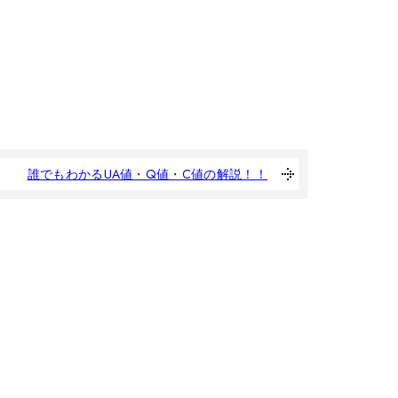
誰でもわかるUA値・Q値・C値の解説！！