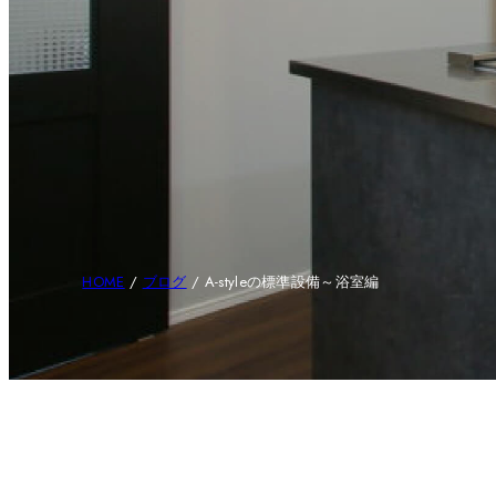
HOME
/
ブログ
/
A-styleの標準設備～浴室編