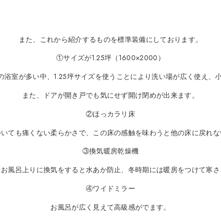
また、これから紹介するものを標準装備にしております。
①サイズが1.25坪（1600×2000）
00）の浴室が多い中、1.25坪サイズを使うことにより洗い場が広く使え
また、ドアが開き戸でも気にせず開け閉めが出来ます。
②ほっカラリ床
ついても痛くない柔らかさで、この床の感触を味わうと他の床に戻れな
③換気暖房乾燥機
、お風呂上りに換気をすると水あか防止、冬時期には暖房をつけて寒さ
④ワイドミラー
お風呂が広く見えて高級感がでます。