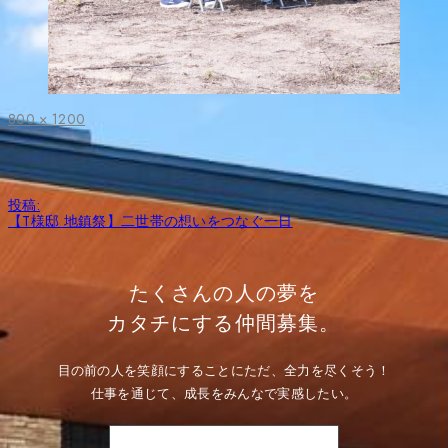
フ
800 × 1200
ル
サ
イ
ズ
投
投稿:
稿
【T様邸 地鎮祭】二世帯の想いをつなぐ一日
ナ
ビ
ゲ
ー
たくさんの人の夢を
シ
ョ
カタチにする仲間募集。
ン
目の前の人を笑顔にすることにただ、全力を尽くそう！
仕事を通じて、成長をみんなで実感したい。