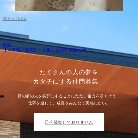
フ
800 × 1066
ル
サ
イ
ズ
投
投稿:
稿
【Ｎ様邸手形式】 手形に込めた家族の想い
ナ
ビ
ゲ
ー
たくさんの人の夢を
シ
ョ
カタチにする仲間募集。
ン
目の前の人を笑顔にすることにただ、全力を尽くそう！
仕事を通じて、成長をみんなで実感したい。
只今募集しておりません