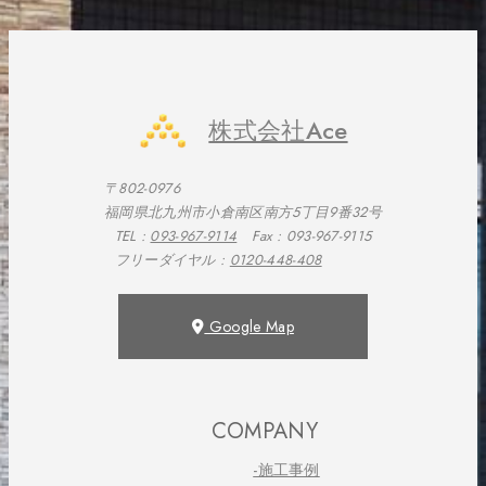
株式会社Ace
〒802-0976
福岡県北九州市小倉南区南方5丁目9番32号
TEL :
093-967-9114
Fax : 093-967-9115
フリーダイヤル :
0120-448-408
Google Map
COMPANY
-施工事例