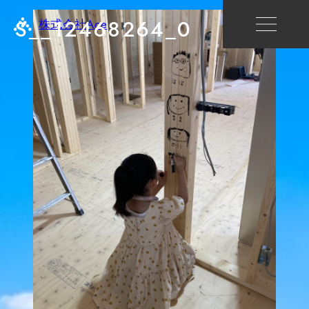
S__12468264_0
株式会社Ace