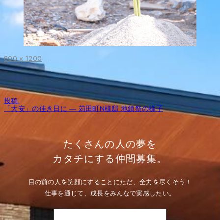
フ
800 × 1200
ル
サ
イ
ズ
投
投稿:
稿
「大安」の佳き日に ― 苅田町N様邸 地鎮祭の様子
ナ
ビ
ゲ
ー
たくさんの人の夢を
シ
ョ
カタチにする仲間募集。
ン
目の前の人を笑顔にすることにただ、全力を尽くそう！
仕事を通じて、成長をみんなで実感したい。