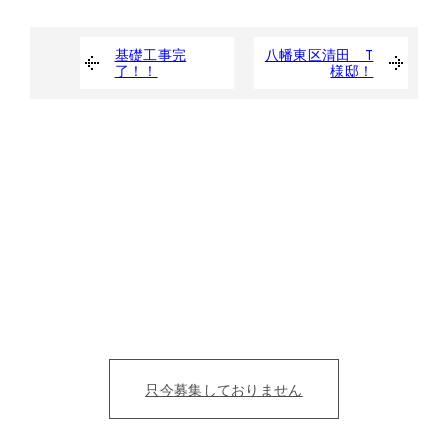
基礎工事完
八幡東区清田 T
了！！
様邸！
たくさんの人の夢を
カタチにする仲間募集。
目の前の人を笑顔にすることにただ、全力を尽くそう！
仕事を通じて、成長をみんなで実感したい。
只今募集しておりません