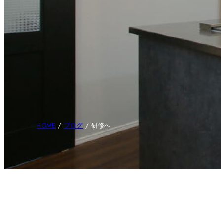
HOME
/
ブログ
/
研修へ