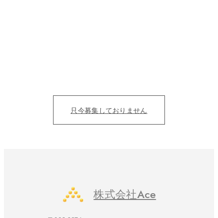
たくさんの人の夢を
カタチにする仲間募集。
目の前の人を笑顔にすることにただ、全力を尽くそう！
仕事を通じて、成長をみんなで実感したい。
只今募集しておりません
株式会社Ace