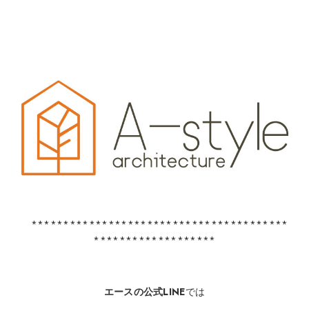
****************************************
*******************
エースの公式LINE
では