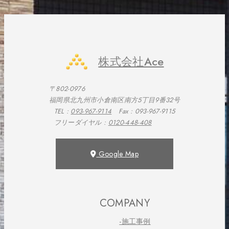
株式会社Ace
〒802-0976
福岡県北九州市小倉南区南方5丁目9番32号
TEL :
093-967-9114
Fax : 093-967-9115
フリーダイヤル :
0120-448-408
Google Map
COMPANY
-施工事例