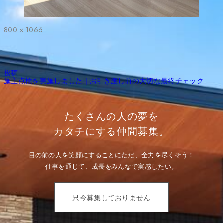
フ
800 × 1066
ル
サ
イ
ズ
投
投稿:
稿
施主点検を実施しました｜お引き渡し前の大切な最終チェック
ナ
ビ
ゲ
ー
たくさんの人の夢を
シ
ョ
カタチにする仲間募集。
ン
目の前の人を笑顔にすることにただ、全力を尽くそう！
仕事を通じて、成長をみんなで実感したい。
只今募集しておりません