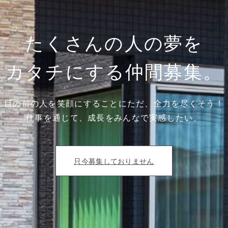
たくさんの人の夢を
カタチにする仲間募集。
目の前の人を笑顔にすることにただ、全力を尽くそう！
仕事を通じて、成長をみんなで実感したい。
只今募集しておりません