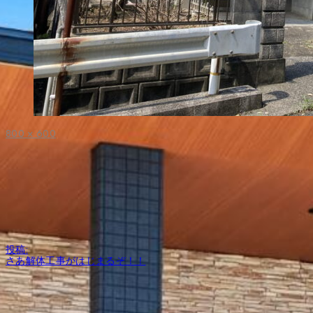
フ
800 × 600
ル
サ
イ
ズ
投
投稿:
稿
さあ解体工事がはじまるぞ！！
ナ
ビ
ゲ
ー