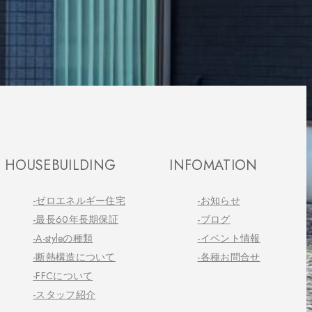
HOUSEBUILDING
INFOMATION
-ゼロエネルギー住宅
-お知らせ
-最長60年長期保証
-ブログ
-A-styleの種類
-イベント情報
-断熱構造について
-各種お問合せ
-FFCについて
-スタッフ紹介