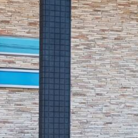
シ
ョ
ン