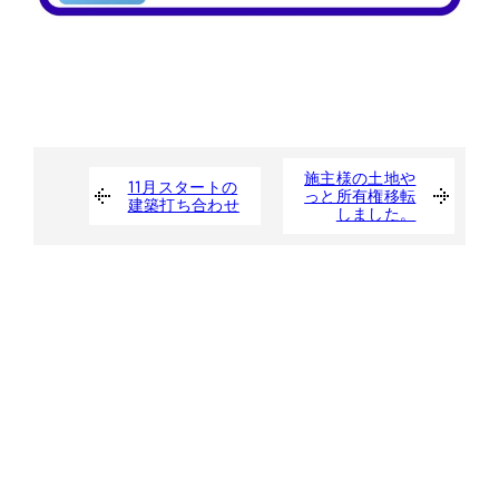
施主様の土地や
11月スタートの
っと所有権移転
建築打ち合わせ
しました。
たくさんの人の夢を
カタチにする仲間募集。
目の前の人を笑顔にすることにただ、全力を尽くそう！