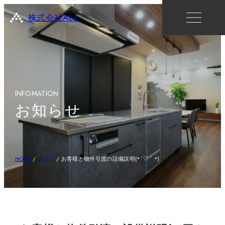
株式会社Ace
INFOMATION
お知らせ
HOME
/
ブログ
/
お客様と物件引渡の設備説明(*´▽｀*)