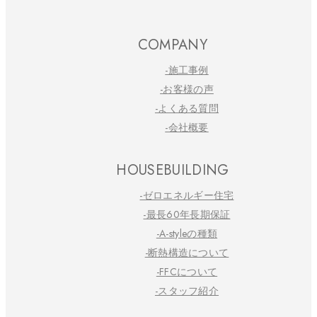
COMPANY
-施工事例
-お客様の声
-よくある質問
-会社概要
HOUSEBUILDING
-ゼロエネルギー住宅
-最長60年長期保証
-A-styleの種類
-断熱構造について
-FFCについて
-スタッフ紹介