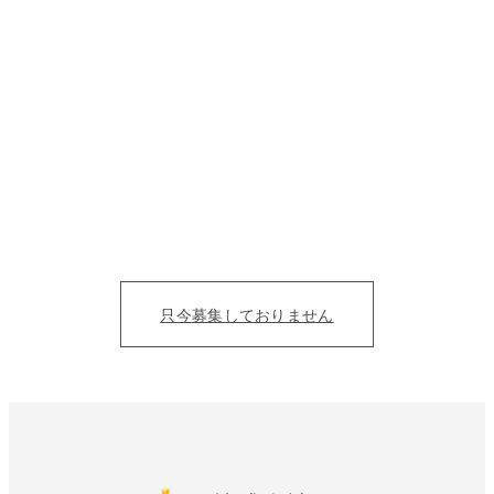
たくさんの人の夢を
カタチにする仲間募集。
目の前の人を笑顔にすることにただ、全力を尽くそう！
仕事を通じて、成長をみんなで実感したい。
只今募集しておりません