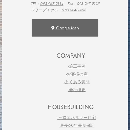
TEL :
093-967-9114
Fax : 093-967-9115
フリーダイヤル :
0120-448-408
Google Map
COMPANY
-施工事例
-お客様の声
-よくある質問
-会社概要
HOUSEBUILDING
-ゼロエネルギー住宅
-最長60年長期保証