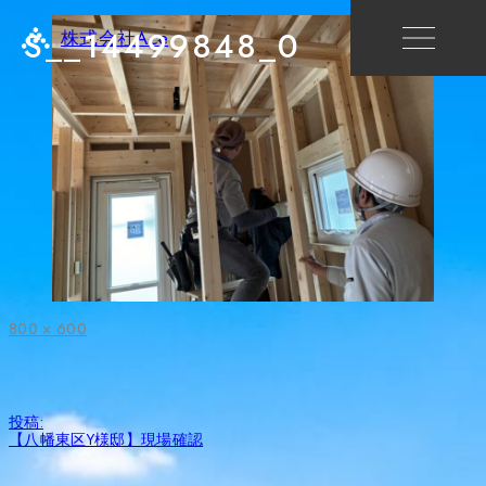
S__14499848_0
株式会社Ace
フ
800 × 600
ル
サ
イ
ズ
投
投稿:
稿
【八幡東区Y様邸】現場確認
ナ
ビ