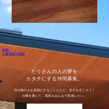
フ
800 × 1200
ル
サ
イ
ズ
投
投稿:
稿
小倉南区Y様邸
ナ
ビ
ゲ
ー
たくさんの人の夢を
シ
ョ
カタチにする仲間募集。
ン
目の前の人を笑顔にすることにただ、全力を尽くそう！
仕事を通じて、成長をみんなで実感したい。