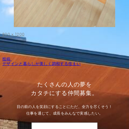
フ
800 × 1200
ル
サ
イ
ズ
投
投稿:
稿
デザインと暮らしが美しく調和する住まい
ナ
ビ
ゲ
ー
たくさんの人の夢を
シ
ョ
カタチにする仲間募集。
ン
目の前の人を笑顔にすることにただ、全力を尽くそう！
仕事を通じて、成長をみんなで実感したい。